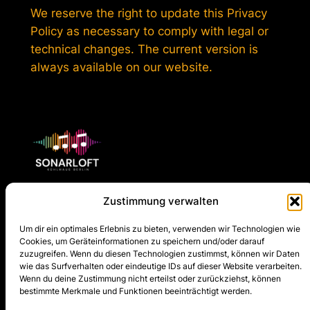
We reserve the right to update this Privacy
Policy as necessary to comply with legal or
technical changes. The current version is
always available on our website.
Zustimmung verwalten
SONARLOFT
Um dir ein optimales Erlebnis zu bieten, verwenden wir Technologien wie
Cookies, um Geräteinformationen zu speichern und/oder darauf
About Us
Site Map
Social
zuzugreifen. Wenn du diesen Technologien zustimmst, können wir Daten
wie das Surfverhalten oder eindeutige IDs auf dieser Website verarbeiten.
Team
Concerts
Facebook
Wenn du deine Zustimmung nicht erteilst oder zurückziehst, können
Concerts
Newsletter
Instagram
bestimmte Merkmale und Funktionen beeinträchtigt werden.
Newsletter
Team