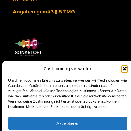
Angaben gemäß § 5 TMG
Zustimmung verwalten
SONARLOFT
Um dir ein optimales Erlebnis zu bieten, verwenden wir Technologien wie
Cookies, um Geräteinformationen zu speichern und/oder darauf
About Us
Site Map
Social
zuzugreifen. Wenn du diesen Technologien zustimmst, können wir Daten
wie das Surfverhalten oder eindeutige IDs auf dieser Website verarbeiten.
Team
Concerts
Facebook
Wenn du deine Zustimmung nicht erteilst oder zurückziehst, können
Concerts
Newsletter
Instagram
bestimmte Merkmale und Funktionen beeinträchtigt werden.
Newsletter
Team
Competition
Competition
Akzeptieren
Contact Us
Privacy