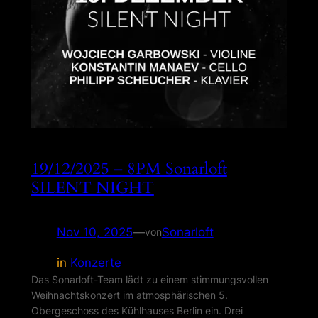
19/12/2025 – 8PM Sonarloft
SILENT NIGHT
Nov 10, 2025
—
Sonarloft
von
in
Konzerte
Das Sonarloft-Team lädt zu einem stimmungsvollen
Weihnachtskonzert im atmosphärischen 5.
Obergeschoss des Kühlhauses Berlin ein. Drei