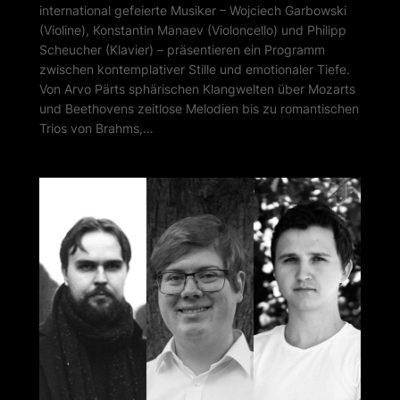
international gefeierte Musiker – Wojciech Garbowski
(Violine), Konstantin Manaev (Violoncello) und Philipp
Scheucher (Klavier) – präsentieren ein Programm
zwischen kontemplativer Stille und emotionaler Tiefe.
Von Arvo Pärts sphärischen Klangwelten über Mozarts
und Beethovens zeitlose Melodien bis zu romantischen
Trios von Brahms,…