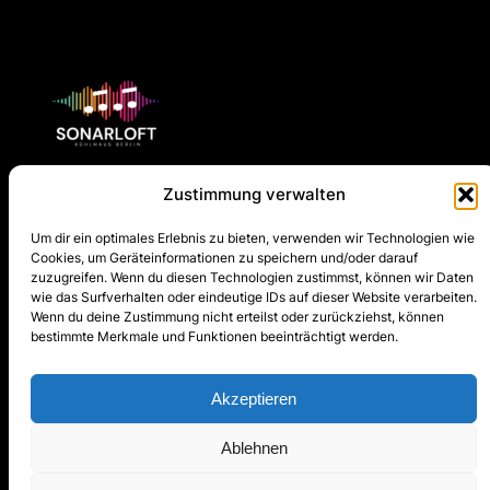
Zustimmung verwalten
SONARLOFT
Um dir ein optimales Erlebnis zu bieten, verwenden wir Technologien wie
Cookies, um Geräteinformationen zu speichern und/oder darauf
About Us
Site Map
Social
zuzugreifen. Wenn du diesen Technologien zustimmst, können wir Daten
wie das Surfverhalten oder eindeutige IDs auf dieser Website verarbeiten.
Team
Concerts
Facebook
Wenn du deine Zustimmung nicht erteilst oder zurückziehst, können
Concerts
Newsletter
Instagram
bestimmte Merkmale und Funktionen beeinträchtigt werden.
Newsletter
Team
Competition
Competition
Contact Us
Akzeptieren
Privacy
Ablehnen