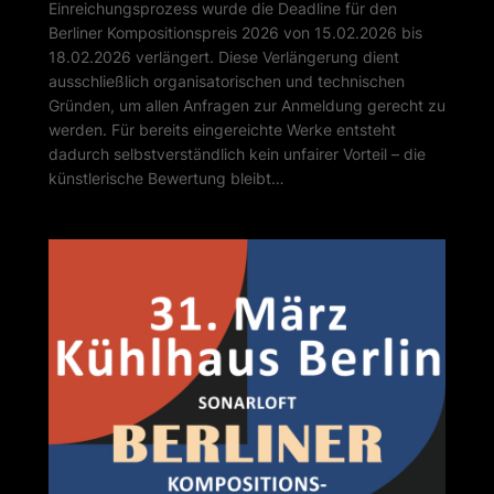
Einreichungsprozess wurde die Deadline für den
Berliner Kompositionspreis 2026 von 15.02.2026 bis
18.02.2026 verlängert. Diese Verlängerung dient
ausschließlich organisatorischen und technischen
Gründen, um allen Anfragen zur Anmeldung gerecht zu
werden. Für bereits eingereichte Werke entsteht
dadurch selbstverständlich kein unfairer Vorteil – die
künstlerische Bewertung bleibt…