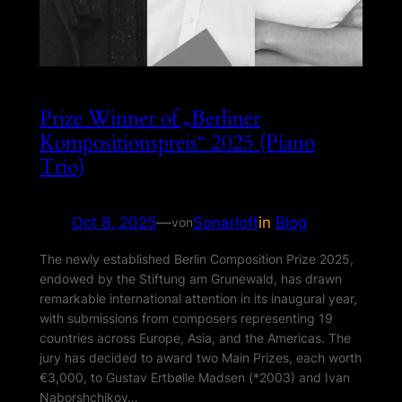
Prize Winner of „Berliner
Kompositionspreis“ 2025 (Piano
Trio)
Oct 8, 2025
—
Sonarloft
in
Blog
von
The newly established Berlin Composition Prize 2025,
endowed by the Stiftung am Grunewald, has drawn
remarkable international attention in its inaugural year,
with submissions from composers representing 19
countries across Europe, Asia, and the Americas. The
jury has decided to award two Main Prizes, each worth
€3,000, to Gustav Ertbølle Madsen (*2003) and Ivan
Naborshchikov…