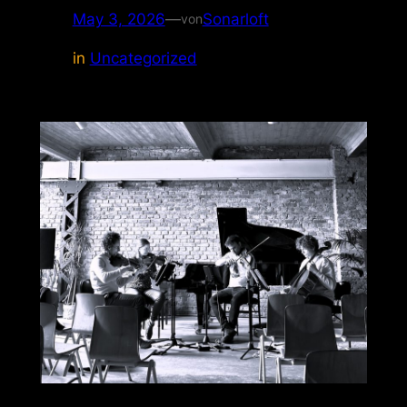
May 3, 2026
—
Sonarloft
von
in
Uncategorized