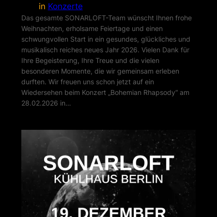
in
Konzerte
Das gesamte SONARLOFT-Team wünscht Ihnen frohe
Weihnachten, erholsame Feiertage und einen
schwungvollen Start in ein gesundes, glückliches und
musikalisch reiches neues Jahr 2026. Vielen Dank für
Ihre Begeisterung, Ihre Treue und die vielen
besonderen Momente, die wir gemeinsam erleben
durften. Wir freuen uns schon jetzt auf ein
Wiedersehen beim Konzert „Bohemian Rhapsody“ am
28.02.2026 in…